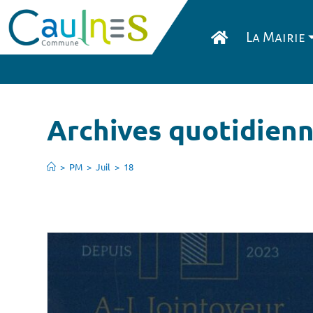
La Mairie
Archives quotidienne
>
PM
>
Juil
>
18