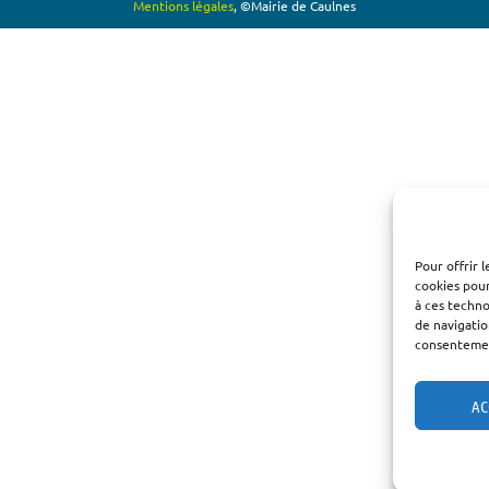
Mentions légales
, ©Mairie de Caulnes
Pour offrir 
cookies pour
à ces techn
de navigatio
consentement
AC