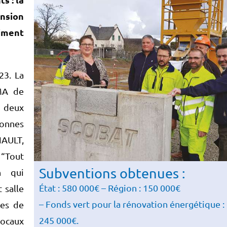
ension
iment
23. La
MA de
n deux
bonnes
AULT,
 “Tout
Subventions obtenues :
n qui
État : 580 000€ – Région : 150 000€
 salle
– Fonds vert pour la rénovation énergétique :
les de
245 000€.
locaux