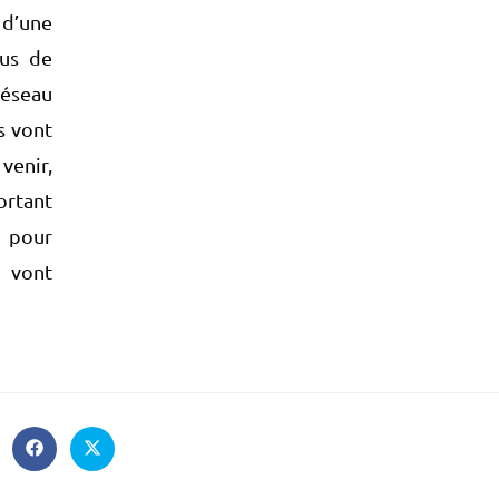
 d’une
lus de
réseau
s vont
venir,
ortant
 pour
i vont