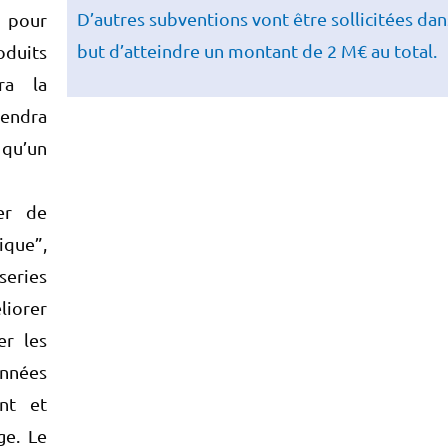
D’autres subventions vont être sollicitées dan
 pour
but d’atteindre un montant de 2 M€ au total.
oduits
ra la
rendra
i qu’un
er de
que”,
eries
liorer
er les
années
ant et
ge. Le