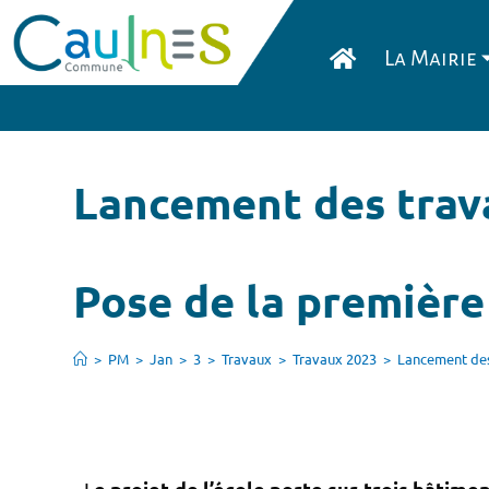
La Mairie
Lancement des trava
Pose de la première
>
PM
>
Jan
>
3
>
Travaux
>
Travaux 2023
>
Lancement des 
e projet de l’école porte sur trois bâtiment
L