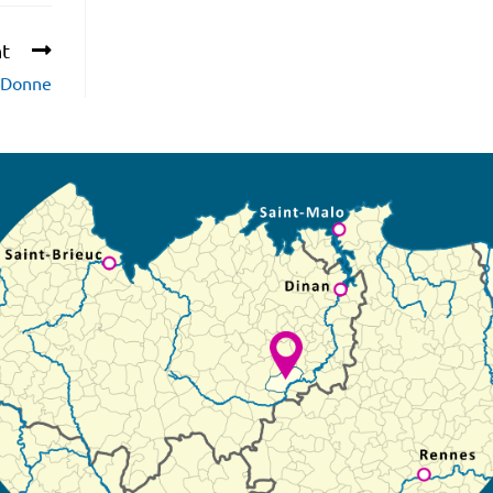
nt
p Donne